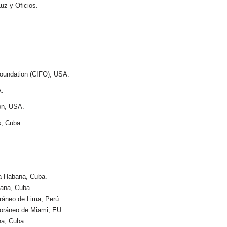
uz y Oficios.
Foundation (CIFO), USA.
A.
on, USA.
s, Cuba.
La Habana, Cuba.
bana, Cuba.
ráneo de Lima, Perú.
oráneo de Miami, EU.
na, Cuba.