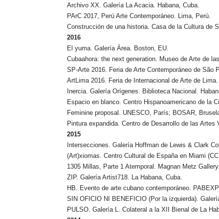
Archivo XX. Galería La Acacia. Habana, Cuba.
PArC 2017, Perú Arte Contemporáneo. Lima, Perú.
Construcción de una historia. Casa de la Cultura de S
2016
El yuma. Galería Área. Boston, EU.
Cubaahora: the next generation. Museo de Arte de 
SP-Arte 2016. Feria de Arte Contemporáneo de São Pa
ArtLima 2016. Feria de Internacional de Arte de Lima.
Inercia. Galería Orígenes. Biblioteca Nacional. Haba
Espacio en blanco. Centro Hispanoamericano de la C
Feminine proposal. UNESCO, París; BOSAR, Brusela
Pintura expandida. Centro de Desarrollo de las Artes
2015
Intersecciones. Galería Hoffman de Lewis & Clark Co
(Art)xiomas. Centro Cultural de España en Miami (C
1305 Millas, Parte 1 Atemporal. Magnan Metz Gallery
ZIP. Galería Artist718. La Habana, Cuba.
HB. Evento de arte cubano contemporáneo. PABEXPO.
SIN OFICIO NI BENEFICIO (Por la izquierda). Galería
PULSO. Galería L. Colateral a la XII Bienal de La Ha