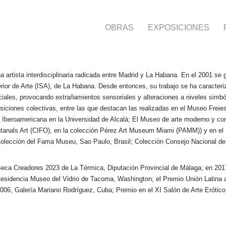
OBRAS
EXPOSICIONES
a artista interdisciplinaria radicada entre Madrid y La Habana. En el 2001 se
erior de Arte (ISA), de La Habana. Desde entonces, su trabajo se ha caracteriz
iales, provocando extrañamientos sensoriales y alteraciones a niveles simbó
siciones colectivas, entre las que destacan las realizadas en el Museo Freie
 Iberoamericana en la Universidad de Alcalá; El Museo de arte moderno y
ontanals Art (CIFO), en la colección Pérez Art Museum Miami (PAMM)) y en e
Colección del Fama Museu, Sao Paulo, Brasil; Colección Consejo Nacional de 
Beca Creadores 2023 de La Térmica, Diputación Provincial de Málaga; en 2017
esidencia Museo del Vidrio de Tacoma, Washington; el Premio Unión Latina a
2006, Galería Mariano Rodríguez, Cuba; Premio en el XI Salón de Arte Eróti