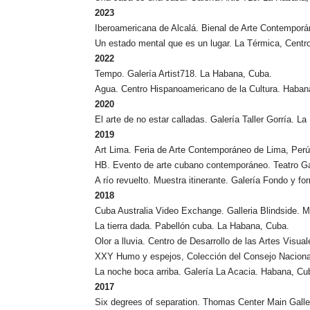
2023
Iberoamericana de Alcalá. Bienal de Arte Contemporá
Un estado mental que es un lugar. La Térmica, Centr
2022
Tempo. Galería Artist718. La Habana, Cuba.
Agua. Centro Hispanoamericano de la Cultura. Haban
2020
El arte de no estar calladas. Galería Taller Gorría. L
2019
Art Lima. Feria de Arte Contemporáneo de Lima, Perú
HB. Evento de arte cubano contemporáneo. Teatro Gar
A río revuelto. Muestra itinerante. Galería Fondo y f
2018
Cuba Australia Video Exchange. Galleria Blindside. Me
La tierra dada. Pabellón cuba. La Habana, Cuba.
Olor a lluvia. Centro de Desarrollo de las Artes Visu
XXY Humo y espejos, Colección del Consejo Nacional
La noche boca arriba. Galería La Acacia. Habana, Cu
2017
Six degrees of separation. Thomas Center Main Galler