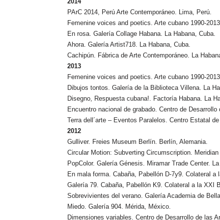
2014
PArC 2014, Perú Arte Contemporáneo. Lima, Perú.
Femenine voices and poetics. Arte cubano 1990-201
En rosa. Galería Collage Habana. La Habana, Cuba.
Ahora. Galería Artist718. La Habana, Cuba.
Cachipún. Fábrica de Arte Contemporáneo. La Haban
2013
Femenine voices and poetics. Arte cubano 1990-2013.
Dibujos tontos. Galería de la Biblioteca Villena. La 
Disegno, Respuesta cubana!. Factoría Habana. La H
Encuentro nacional de grabado. Centro de Desarrollo 
Terra dell´arte – Eventos Paralelos. Centro Estatal de
2012
Gulliver. Freies Museum Berlín. Berlín, Alemania.
Circular Motion: Subverting Circumscription. Meridian
PopColor. Galería Génesis. Miramar Trade Center. L
En mala forma. Cabaña, Pabellón D-7y9. Colateral a 
Galería 79. Cabaña, Pabellón K9. Colateral a la XXI 
Sobrevivientes del verano. Galería Academia de Bella
Miedo. Galería 904. Mérida, México.
Dimensiones variables. Centro de Desarrollo de las A