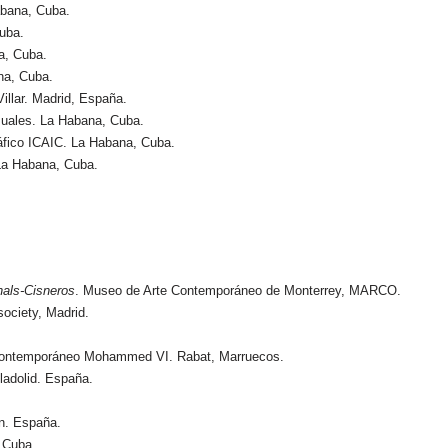
abana, Cuba.
uba.
a, Cuba.
na, Cuba.
illar. Madrid, España.
suales. La Habana, Cuba.
áfico ICAIC. La Habana, Cuba.
La Habana, Cuba.
nals-Cisneros
. Museo de Arte Contemporáneo de Monterrey, MARCO.
society, Madrid.
contemporáneo Mohammed VI. Rabat, Marruecos.
lladolid. España.
án. España.
, Cuba.