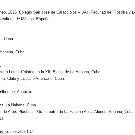
neo, 2023. Colegio San José de Caracciolos – UAH Facultad de Filosofía y L
o cultural de Málaga. España.
a, Cuba.
a Habana, Cuba.
.
cía Lorca. Colateral a la XIII Bienal de La Habana, Cuba.
orma, Chile y Espacio Arte sano, Cuba.
lbourne, Australia.
ales. La Habana, Cuba.
 de Artes Plásticas. Gran Teatro de La Habana Alicia Alonso. Habana, Cuba.
ba.
y, Gainesville. EU.