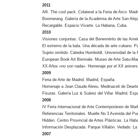
2011
Allí. The cool pack. Colateral a la Feria de Arco. Mad
Boomerang. Galería de la Academia de Arte San Alej
Recargable. Espacio Vivarte. La Habana, Cuba.
2010
Visiones conjuntas. Casa del Benemérito de las Amé
El extremo de la bala. Una década de arte cubano. P
Sujeto omitido. Cátedra Humboldt, Universidad de la
European Book Art Biennale. Museo de Arte Satu-Ma
XX Años «no son nada». Homenaje por el XX aniversar
2009
Feria de Arte de Madrid. Madrid, España.
Homenaje a Jean Claude Abreu. Medinaceli de Dearte
Fisuras. Galería Luz & Suárez del Villar. Madrid, Esp
2008
IV Feria Internacional de Arte Contemporáneo de Mar
Referencias Territoriales. Muelle No 3 Avenida del P
Hidden. Centro Provincial de Artes Plásticas. La Hab
Información Desplazada. Parque Villalón. Vedado. L
2007