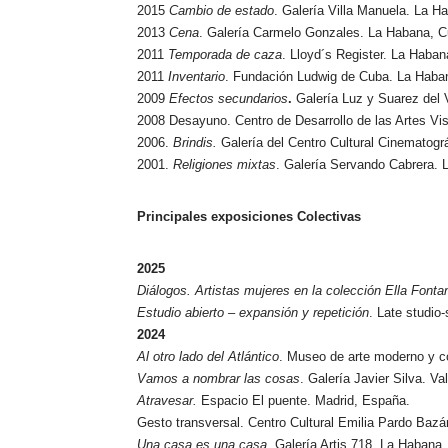
2015
Cambio de estado
. Galería Villa Manuela. La H
2013
Cena
. Galería Carmelo Gonzales. La Habana, C
2011
Temporada de caza
. Lloyd´s Register. La Haban
2011
Inventario
. Fundación Ludwig de Cuba. La Haba
2009
Efectos secundarios
.
Galería Luz y Suarez del V
2008 Desayuno. Centro de Desarrollo de las Artes Vi
2006.
Brindis.
Galería del Centro Cultural Cinematogr
2001.
Religiones mixtas
. Galería Servando Cabrera. 
Principales exposiciones Colectivas
2025
Diálogos. Artistas mujeres en la colección Ella Fonta
Estudio abierto – expansión y repetición
. Late studio-
2024
Al otro lado del Atlántico
. Museo de arte moderno y 
Vamos a nombrar las cosas
. Galería Javier Silva. Va
Atravesar.
Espacio El puente. Madrid, España.
Gesto transversal. Centro Cultural Emilia Pardo Baz
Una casa es una casa
. Galería Artis 718. La Habana